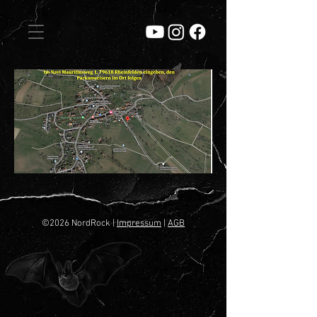
©2026 NordRock |
Impressum
|
AGB