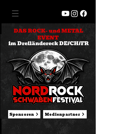
DAS ROCK- und METAL
EVENT
im Dreiländereck DE/CH/FR
Sponsoren
Medienpartner